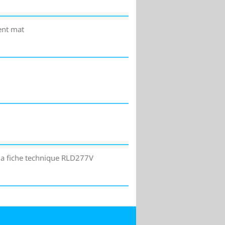
ent mat
la fiche technique RLD277V