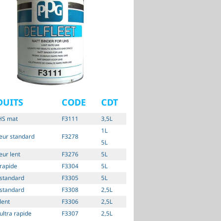
DUITS
CODE
CDT
HS mat
F3111
3,5L
1L
eur standard
F3278
5L
eur lent
F3276
5L
 rapide
F3304
5L
 standard
F3305
5L
 standard
F3308
2,5L
lent
F3306
2,5L
ultra rapide
F3307
2,5L