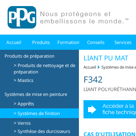
Accueil
Produits
Formation
Conseils
Services
Produits de préparation
LIANT PU MAT
>
Produits de nettoyage et de
Accueil
Systèmes de mise 
préparation
F342
>
Mastics
LIANT POLYURÉTHANN
Systèmes de mise en peinture
>
Apprêts
>
Systèmes de finition
>
Vernis
>
Synthèse des durcisseurs
CAS D'UTILISATIO