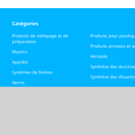
Catégories
Produits de nettoyage et de
Produits pour plastiq
préparation
Produits annexes et ad
Mastics
Aérosols
Apprêts
Synthèse des durciss
Systèmes de finition
Synthèse des diluants
Vernis