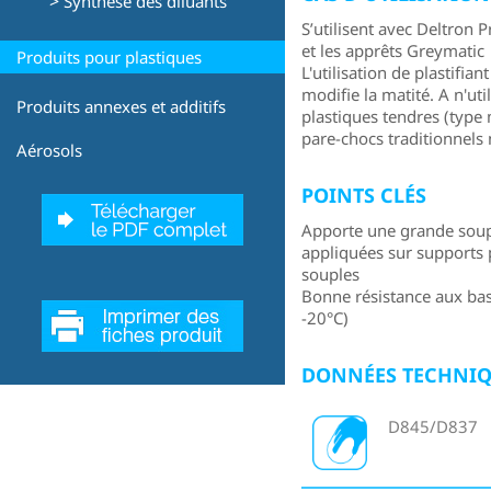
>
Synthèse des diluants
S’utilisent avec Deltron 
et les apprêts Greymatic
Produits pour plastiques
L'utilisation de plastifian
modifie la matité. A n'ut
Produits annexes et additifs
plastiques tendres (type 
pare-chocs traditionnels 
Aérosols
POINTS CLÉS
Apporte une grande soupl
appliquées sur supports 
souples
Bonne résistance aux bas
-20°C)
DONNÉES TECHNI
D845/D837