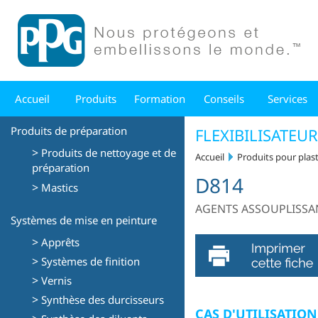
Accueil
Produits
Formation
Conseils
Services
Produits de préparation
FLEXIBILISATEU
>
Produits de nettoyage et de
Accueil
Produits pour plas
préparation
D814
>
Mastics
AGENTS ASSOUPLISSAN
Systèmes de mise en peinture
>
Apprêts
>
Systèmes de finition
>
Vernis
>
Synthèse des durcisseurs
CAS D'UTILISATIO