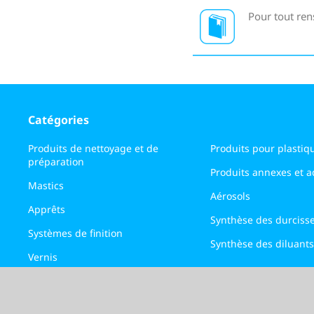
Pour tout ren
Catégories
Produits de nettoyage et de
Produits pour plastiq
préparation
Produits annexes et ad
Mastics
Aérosols
Apprêts
Synthèse des durciss
Systèmes de finition
Synthèse des diluants
Vernis